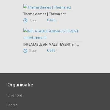
Thema dames | Thema act
3 uur
€ 425,-
INFLATABLE ANIMALS | EVENT entertainment
3 uur
€ 595,-
Organisatie
Over ons
Media