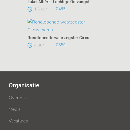
Lakei Albèrt - Luchtige Ontvangst Act
1,5 uur
€ 495,-
Rondlopende waarzegster Circus thema
4 uur
€ 550,-
Organisatie
Over ons
Media
Vacatures