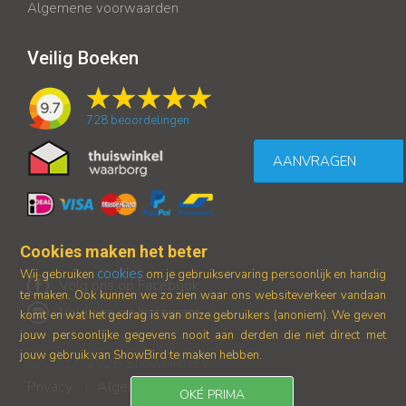
Algemene voorwaarden
Veilig Boeken
9.7
728
beoordelingen
AANVRAGEN
Cookies maken het beter
cookies
Wij gebruiken
om je gebruikservaring persoonlijk en handig
Volg ons op Facebook
te maken. Ook kunnen we zo zien waar ons
websiteverkeer vandaan
Volg ons op Instagram
komt en wat het gedrag is van onze gebruikers (anoniem).
We geven
jouw persoonlijke gegevens nooit aan derden die niet direct met
jouw gebruik van ShowBird te maken hebben.
© 2017-2026 Showbird B.V.
Privacy
Algemene voorwaarden
|
OKÉ PRIMA