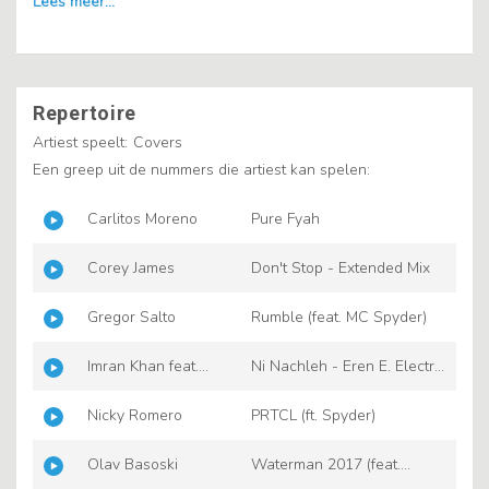
Repertoire
Artiest speelt:
Covers
Een greep uit de nummers die artiest kan spelen:
Carlitos Moreno
Pure Fyah
Corey James
Don't Stop - Extended Mix
Gregor Salto
Rumble (feat. MC Spyder)
Imran Khan feat.
Ni Nachleh - Eren E. Electro
MC Spyder
Extended Mix
Nicky Romero
PRTCL (ft. Spyder)
Olav Basoski
Waterman 2017 (feat.