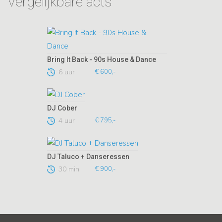
Vergelijkbare acts
Bring It Back - 90s House & Dance
6 uur
€ 600,-
DJ Cober
4 uur
€ 795,-
DJ Taluco + Danseressen
30 min
€ 900,-