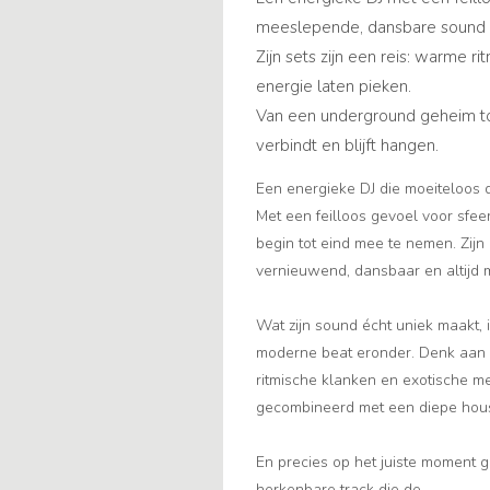
meeslepende, dansbare sound 
Zijn sets zijn een reis: warme r
energie laten pieken.
Van een underground geheim to
verbindt en blijft hangen.
Een energieke DJ die moeiteloos de
Met een feilloos gevoel voor sfee
begin tot eind mee te nemen. Zijn
vernieuwend, dansbaar en altijd m
Wat zijn sound écht uniek maakt,
moderne beat eronder. Denk aan 
ritmische klanken en exotische m
gecombineerd met een diepe house
En precies op het juiste moment go
herkenbare track die de