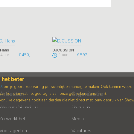
 Hans
DJCUSSION
4 uur
€ 450,-
1 uur
€ 597,-
 het beter
es
om je gebruikservaring persoonlijk en handig te maken. Ook kunnen we zo
Artiesten
Organisatie
an komt en wat het gedrag is van onze gebruikers (anoniem).
nlijke gegevens nooit aan derden die niet direct met jouw gebruik van Sho
Waarom Showbird
Over ons
Zo werkt het
Media
Voor agenten
Vacatures