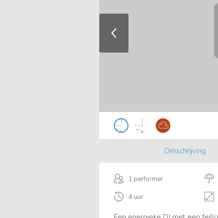
Omschrijving
1 performer
4 uur
Een energieke DJ met een feill