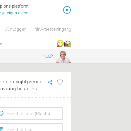
op ons platform
 je eigen event
Inloggen
Artiesteningang
ie
9.7
HULP
e een vrijblijvende
nvraag bij artiest