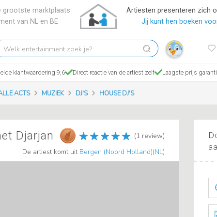
 grootste marktplaats
Artiesten presenteren zich 
nment van NL en BE
Jij kunt hen boeken voor
elk
tertainment
ek
lde klantwaardering 9,6
Direct reactie van de artiest zelf
Laagste prijs garant
?
ALLE ACTS
MUZIEK
DJ'S
HOUSE DJ'S
et Djarjan
Do
(1 review)
aa
De artiest komt uit
Bergen (Noord Holland)(NL)