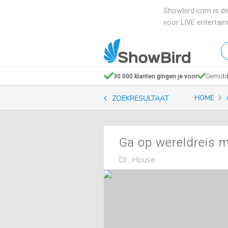
Showbird.com is de
voor LIVE entertai
W
en
zo
30.000 klanten gingen je voor
Gemidde
je
ZOEKRESULTAAT
HOME
Ga op wereldreis m
DJ , House