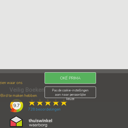
OKÉ PRIMA
 zien waar ons
Veilig Boeken
Pas de cookie-instellingen
aan naar persoonlijke
wBird te maken hebben.
keuze
9.7
728
beoordelingen