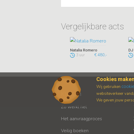
Vergelijkbare acts
Natalia Romero
DJ
3 uur
€ 480,-
Cookies maken
cooki
Wij gebruiken
Klanten
websiteverkeer vanda
We geven jouw persoo
Zo werkt het
Het aanvraagproces
Veilig boeken