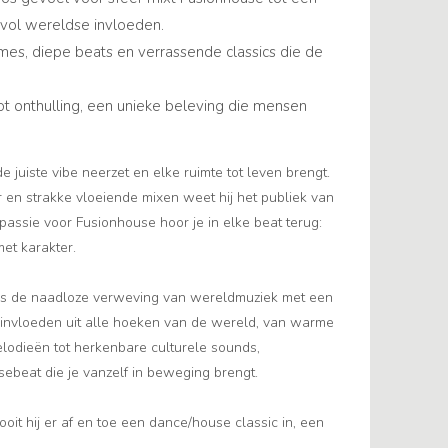
vol wereldse invloeden.
itmes, diepe beats en verrassende classics die de
t onthulling, een unieke beleving die mensen
 juiste vibe neerzet en elke ruimte tot leven brengt.
r en strakke vloeiende mixen weet hij het publiek van
 passie voor Fusionhouse hoor je in elke beat terug:
et karakter.
 is de naadloze verweving van wereldmuziek met een
invloeden uit alle hoeken van de wereld, van warme
elodieën tot herkenbare culturele sounds,
beat die je vanzelf in beweging brengt.
oit hij er af en toe een dance/house classic in, een