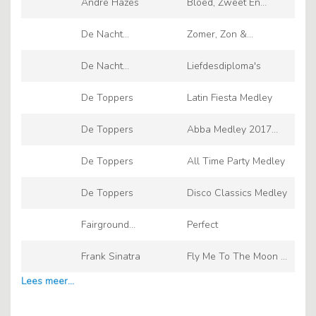
Andre Hazes
Bloed, Zweet En
Tranen
De Nacht
Zomer, Zon &
Casanovas
Volksmuziek
De Nacht
Liefdesdiploma's
Casanovas
De Toppers
Latin Fiesta Medley
De Toppers
Abba Medley 2017
(Toppers & Jan Smit)
De Toppers
All Time Party Medley
De Toppers
Disco Classics Medley
Fairground
Perfect
Attraction
Frank Sinatra
Fly Me To The Moon -
2008 Remastered