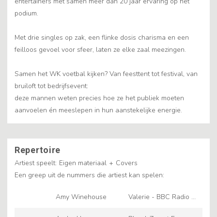
entertainers met samen meer dan 20 jaar ervaring op het
podium.
Met drie singles op zak, een flinke dosis charisma en een
feilloos gevoel voor sfeer, laten ze elke zaal meezingen.
Samen het WK voetbal kijken? Van feesttent tot festival, van
bruiloft tot bedrijfsevent:
deze mannen weten precies hoe ze het publiek moeten
aanvoelen én meeslepen in hun aanstekelijke energie.
Repertoire
Artiest speelt:
Eigen materiaal
+
Covers
Een greep uit de nummers die artiest kan spelen:
Amy Winehouse
Valerie - BBC Radio 1
Live Lounge