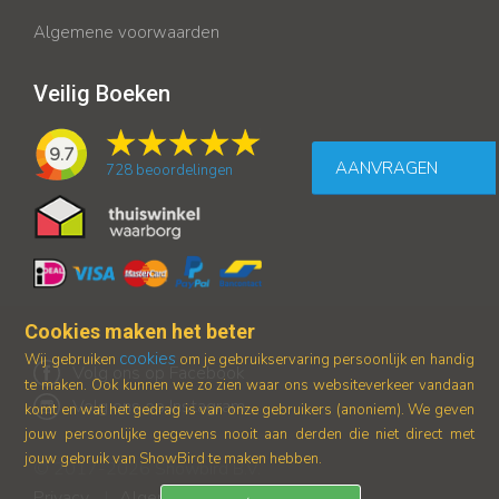
Algemene voorwaarden
Veilig Boeken
9.7
AANVRAGEN
728
beoordelingen
Cookies maken het beter
cookies
Wij gebruiken
om je gebruikservaring persoonlijk en handig
Volg ons op Facebook
te maken. Ook kunnen we zo zien waar ons
websiteverkeer vandaan
Volg ons op Instagram
komt en wat het gedrag is van onze gebruikers (anoniem).
We geven
jouw persoonlijke gegevens nooit aan derden die niet direct met
jouw gebruik van ShowBird te maken hebben.
© 2017-2026 Showbird B.V.
Privacy
Algemene voorwaarden
|