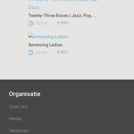
Twenty-Three Roses | Jazz, Pop, Disco
30 min
€ 850,-
Ameezing Ladies
30 min
€ 850,-
Organisatie
Over ons
Media
Vacatures