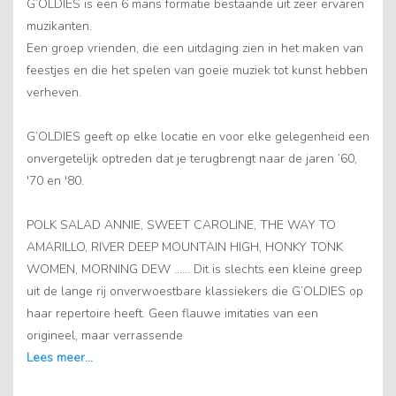
G’OLDIES is een 6 mans formatie bestaande uit zeer ervaren
muzikanten.
Een groep vrienden, die een uitdaging zien in het maken van
feestjes en die het spelen van goeie muziek tot kunst hebben
verheven.
G’OLDIES geeft op elke locatie en voor elke gelegenheid een
onvergetelijk optreden dat je terugbrengt naar de jaren ’60,
'70 en '80.
POLK SALAD ANNIE, SWEET CAROLINE, THE WAY TO
AMARILLO, RIVER DEEP MOUNTAIN HIGH, HONKY TONK
WOMEN, MORNING DEW …… Dit is slechts een kleine greep
uit de lange rij onverwoestbare klassiekers die G’OLDIES op
haar repertoire heeft. Geen flauwe imitaties van een
origineel, maar verrassende