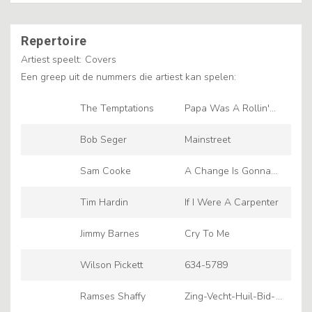
Repertoire
Artiest speelt:
Covers
Een greep uit de nummers die artiest kan spelen:
The Temptations
Papa Was A Rollin'
Stone - Single Version
Bob Seger
Mainstreet
Sam Cooke
A Change Is Gonna
Come
Tim Hardin
If I Were A Carpenter
Jimmy Barnes
Cry To Me
Wilson Pickett
634-5789
Ramses Shaffy
Zing-Vecht-Huil-Bid-