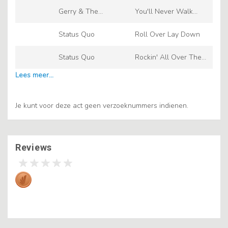
Lach-Werk En
Gerry & The
You'll Never Walk
Bewonder
Pacemakers
Alone
Status Quo
Roll Over Lay Down
Status Quo
Rockin' All Over The
World
Je kunt voor deze act geen verzoeknummers indienen.
Reviews