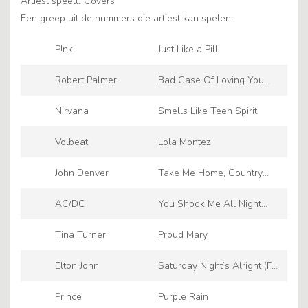
Artiest speelt:
Covers
Een greep uit de nummers die artiest kan spelen:
P!nk
Just Like a Pill
Robert Palmer
Bad Case Of Loving You
(Doctor, Doctor)
Nirvana
Smells Like Teen Spirit
Volbeat
Lola Montez
John Denver
Take Me Home, Country
Roads
AC/DC
You Shook Me All Night
Long
Tina Turner
Proud Mary
Elton John
Saturday Night’s Alright (For
Fighting) - Remastered
Prince
Purple Rain
2014