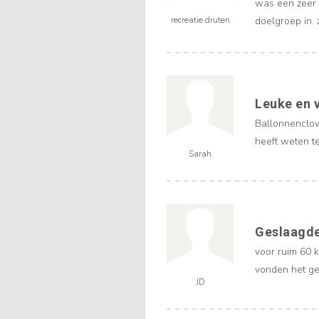
was een zeer
recreatie druten
doelgroep in. 
Leuke en 
Ballonnenclown
heeft weten t
Sarah
Geslaagde
voor ruim 60 
vonden het ge
JD