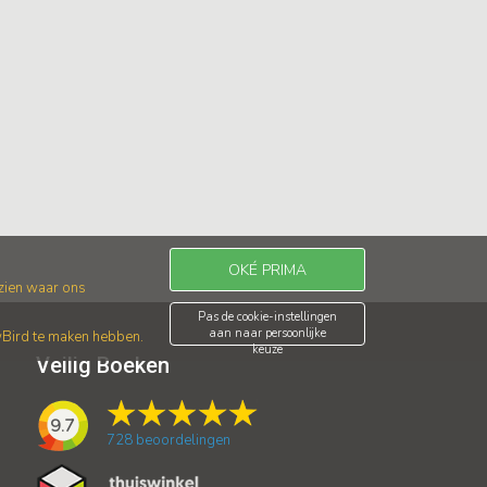
OKÉ PRIMA
 zien waar ons
Pas de cookie-instellingen
aan naar persoonlijke
wBird te maken hebben.
keuze
Veilig Boeken
9.7
728
beoordelingen