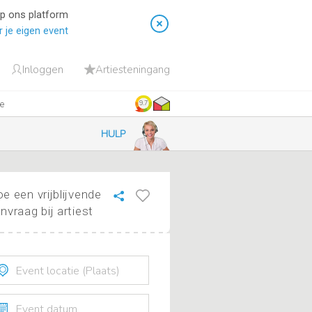
op ons platform
 je eigen event
Inloggen
Artiesteningang
ie
9.7
HULP
e een vrijblijvende
nvraag bij artiest