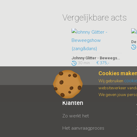
Vergelijkbare acts
De
Johnny Glitter - Beweegshow (zang&dans)
30 min
€ 375,-
Cookies maken
cooki
Wij gebruiken
websiteverkeer vanda
We geven jouw persoo
Klanten
Zo werkt het
Het aanvraagproces