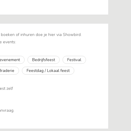
oeken of inhuren doe je hier via Showbird.
e events:
 evenement
Bedrijfsfeest
Festival
Braderie
Feestdag / Lokaal feest
est zelf
aanvraag.