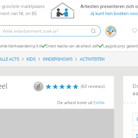
 grootste marktplaats
Artiesten presenteren zich 
nment van NL en BE
Jij kunt hen boeken voor
elk
tertainment
ek
lde klantwaardering 9,6
Direct reactie van de artiest zelf
Laagste prijs garant
?
ALLE ACTS
KIDS
KINDERSHOWS
ACTIVITEITEN
el
Do
(63 reviews)
aa
De artiest komt uit
Eefde