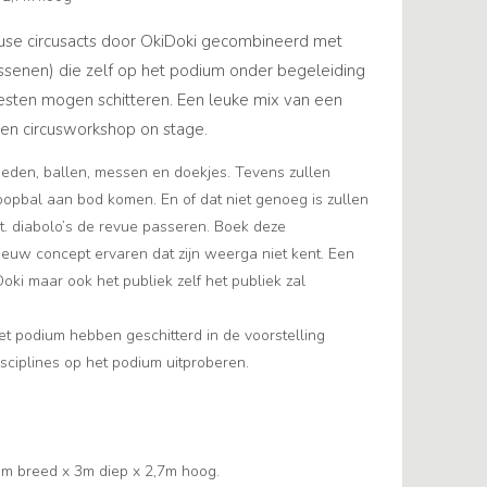
euse circusacts door OkiDoki gecombineerd met
ssenen) die zelf op het podium onder begeleiding
iesten mogen schitteren. Een leuke mix van een
een circusworkshop on stage.
eden, ballen, messen en doekjes. Tevens zullen
oopbal aan bod komen. En of dat niet genoeg is zullen
t. diabolo’s de revue passeren. Boek deze
nieuw concept ervaren dat zijn weerga niet kent. Een
oki maar ook het publiek zelf het publiek zal
het podium hebben geschitterd in de voorstelling
sciplines op het podium uitproberen.
5m breed x 3m diep x 2,7m hoog.