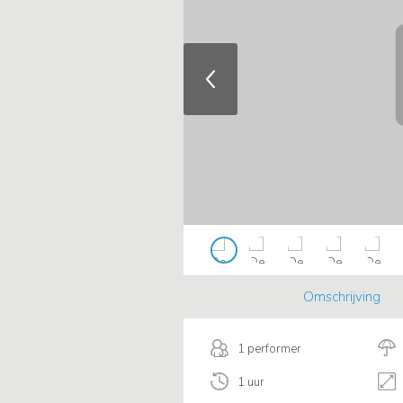
Omschrijving
1 performer
1 uur