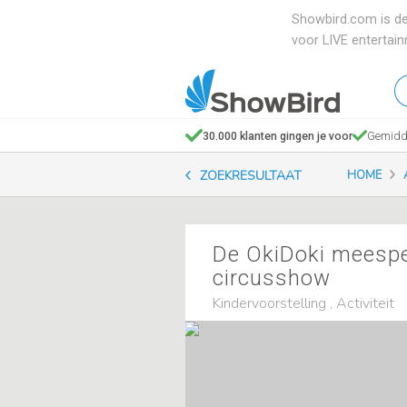
Showbird.com is de
voor LIVE entertai
W
en
zo
30.000 klanten gingen je voor
Gemidde
je
ZOEKRESULTAAT
HOME
De OkiDoki meespe
circusshow
Kindervoorstelling , Activiteit