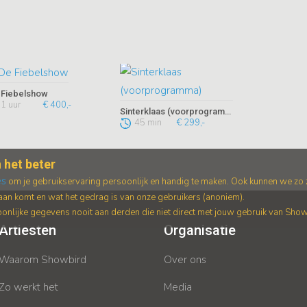
 Fiebelshow
1 uur
€ 400,-
Sinterklaas (voorprogramma)
45 min
€ 299,-
 het beter
es
om je gebruikservaring persoonlijk en handig te maken. Ook kunnen we zo
an komt en wat het gedrag is van onze gebruikers (anoniem).
nlijke gegevens nooit aan derden die niet direct met jouw gebruik van Sho
Artiesten
Organisatie
Waarom Showbird
Over ons
Zo werkt het
Media