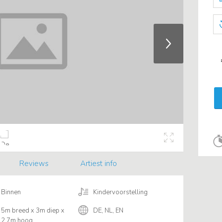
Reviews
Artiest info
Binnen
Kindervoorstelling
5m breed x 3m diep x
DE, NL, EN
2,7m hoog