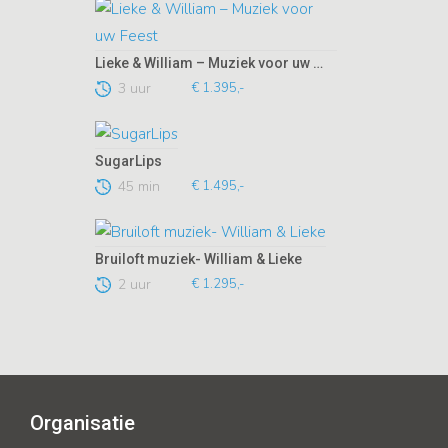
Lieke & William – Muziek voor uw Feest
3 uur
€ 1.395,-
SugarLips
45 min
€ 1.495,-
Bruiloft muziek- William & Lieke
2 uur
€ 1.295,-
Organisatie