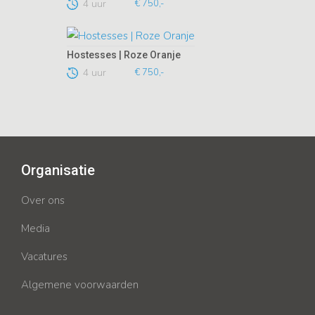
4 uur
€ 750,-
Hostesses | Roze Oranje
4 uur
€ 750,-
Organisatie
Over ons
Media
Vacatures
Algemene voorwaarden