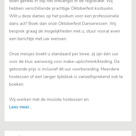
doen geheel in stijl het ontvangst of de registratie. Wij
hebben verschillende prachtige Oktoberfest kostuums.
Wilt u deze dames op het podium voor een professionele
dans act? Boek dan onze Oktoberfest Danseressen. Wij
besprek graag de mogelijkheden met u, stuur vooral even
een berichtje met uw wensen.
Onze meisjes boekt u standaard per twee, zij zijn één uur
voor de klus aanwezig voor make-up/schmink/kleding. De
getoonde prijs is inclusief dit uur voorbereiding. Meerdere
hostessen of een langer tijdsblok is vanzelfsprekend ook te
boeken.
Wij werken met de mooiste hostessen en