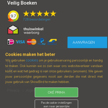
Veilig Boeken
9.7
728
beoordelingen
AANVRAGEN
Cookies maken het beter
cookies
Wij gebruiken
om je gebruikservaring persoonlijk en handig
Volg ons op Facebook
te maken. Ook kunnen we zo zien waar ons
websiteverkeer vandaan
Volg ons op Instagram
komt en wat het gedrag is van onze gebruikers (anoniem).
We geven
jouw persoonlijke gegevens nooit aan derden die niet direct met
jouw gebruik van ShowBird te maken hebben.
© 2017-2026 Showbird B.V.
Privacy
Algemene voorwaarden
|
OKÉ PRIMA
Pas de cookie-instellingen
aan naar persoonlijke