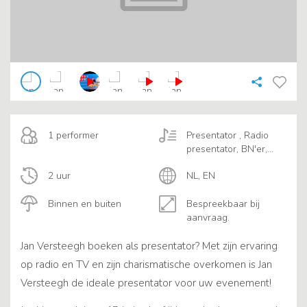
1 performer
Presentator , Radio
presentator, BN'er,
Bekende TV
2 uur
NL, EN
presentators
Binnen en buiten
Bespreekbaar bij
aanvraag.
Jan Versteegh boeken als presentator? Met zijn ervaring
op radio en TV en zijn charismatische overkomen is Jan
Versteegh de ideale presentator voor uw evenement!