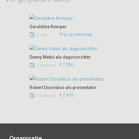
Geraldine Kemper
1 uur
Prijs op aanvraag
Danny Mekić als dagvoorzitter
1 uur
€ 7.250,-
vanaf
Robert Doornbos als presentator
1 uur
€ 7.500,-
vanaf
Organisatie