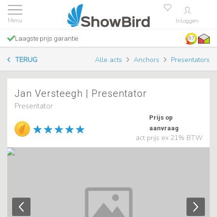
Inloggen
Laagste prijs garantie
9.7
TERUG
Alle acts
Anchors
Presentators
Jan Versteegh | Presentator
Presentator
Prijs op
aanvraag
act prijs ex 21% BTW