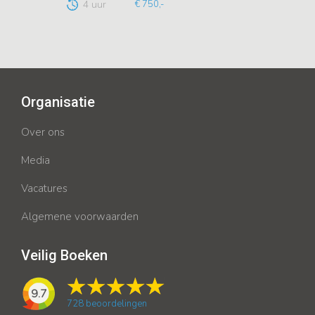
4 uur
€ 750,-
Organisatie
Over ons
Media
Vacatures
Algemene voorwaarden
Veilig Boeken
9.7
728
beoordelingen