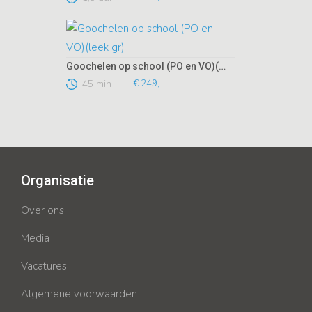
Goochelen op school (PO en VO)(leek gr)
45 min
€ 249,-
Organisatie
Over ons
Media
Vacatures
Algemene voorwaarden