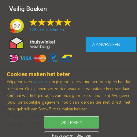
Veilig Boeken
9.7
728
beoordelingen
AANVRAGEN
Cookies maken het beter
cookies
Wij gebruiken
om je gebruikservaring persoonlijk en handig
Volg ons op Facebook
te maken. Ook kunnen we zo zien waar ons
websiteverkeer vandaan
Volg ons op Instagram
komt en wat het gedrag is van onze gebruikers (anoniem).
We geven
jouw persoonlijke gegevens nooit aan derden die niet direct met
jouw gebruik van ShowBird te maken hebben.
© 2017-2026 Showbird B.V.
Privacy
Algemene voorwaarden
|
OKÉ PRIMA
Pas de cookie-instellingen