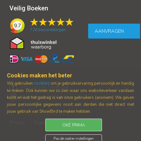
Veilig Boeken
9.7
728
beoordelingen
AANVRAGEN
Cookies maken het beter
cookies
Wij gebruiken
om je gebruikservaring persoonlijk en handig
Volg ons op Facebook
te maken. Ook kunnen we zo zien waar ons
websiteverkeer vandaan
Volg ons op Instagram
komt en wat het gedrag is van onze gebruikers (anoniem).
We geven
jouw persoonlijke gegevens nooit aan derden die niet direct met
jouw gebruik van ShowBird te maken hebben.
© 2017-2026 Showbird B.V.
Privacy
Algemene voorwaarden
|
OKÉ PRIMA
Pas de cookie-instellingen