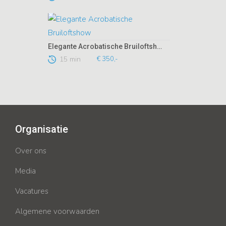
Elegante Acrobatische Bruiloftshow
15 min
€ 350,-
Organisatie
Over ons
Media
Vacatures
Algemene voorwaarden