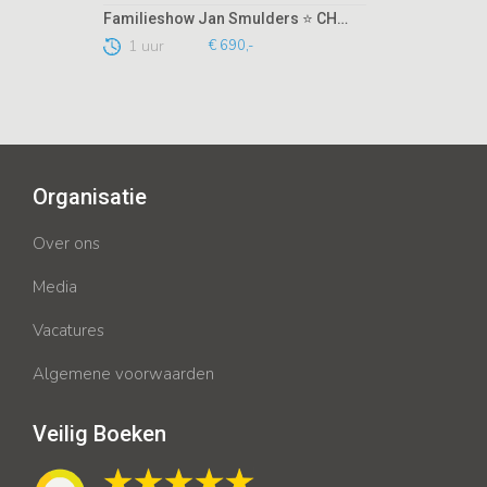
Familieshow Jan Smulders ⭐ CHOICE
1 uur
€ 690,-
Organisatie
Over ons
Media
Vacatures
Algemene voorwaarden
Veilig Boeken