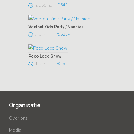
2 uur
€ 640,-
vanaf
Voetbal Kids Party / Nannies
3 uur
€ 625,-
Poco Loco Show
1 uur
€ 450,-
Organisatie
Over ons
Media