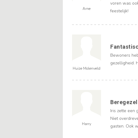
voren was ook
Arne
feestelijk!
Fantastis
Bewoners hebb
gezelligheid.
Huize Molenveld
Beregezell
Iris zette een
Niet overdrev
Harry
gasten. Ook w