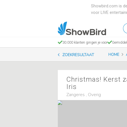
Showbird.com is de
voor LIVE entertai
W
en
zo
30.000 klanten gingen je voor
Gemiddel
je
ZOEKRESULTAAT
HOME
Christmas! Kerst 
Iris
Zangeres , Overig