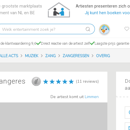
 grootste marktplaats
Artiesten presenteren zich 
nment van NL en BE
Jij kunt hen boeken voor
elk
tertainment
ek
de klantwaardering 9,6
Direct reactie van de artiest zelf
Laagste prijs garantie
?
ALLE ACTS
MUZIEK
ZANG
ZANGERESSEN
OVERIG
zangeres
Do
(11 reviews)
aa
De artiest komt uit
Limmen