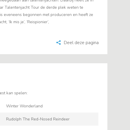
s meegedaan aan talentenjachten. Daarbij heeft ze in
ar Talentenjacht Tour de derde plek weten te
 Iris eveneens begonnen met produceren en heeft ze
t, ‘Ik mis je’, ‘Reispionier’,
Deel deze pagina
est kan spelen:
Winter Wonderland
Rudolph The Red-Nosed Reindeer