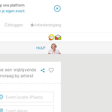
op ons platform
 je eigen event
Inloggen
Artiesteningang
9.7
HULP
e een vrijblijvende
nvraag bij artiest