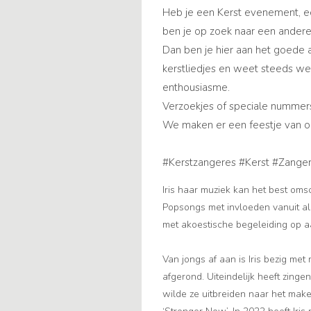
Heb je een Kerst evenement, een 
ben je op zoek naar een andere 
Dan ben je hier aan het goede a
kerstliedjes en weet steeds we
enthousiasme.
Verzoekjes of speciale nummers
We maken er een feestje van o
#Kerstzangeres #Kerst #Zange
Iris haar muziek kan het best om
Popsongs met invloeden vanuit all
met akoestische begeleiding op a
Van jongs af aan is Iris bezig m
afgerond. Uiteindelijk heeft zing
wilde ze uitbreiden naar het make