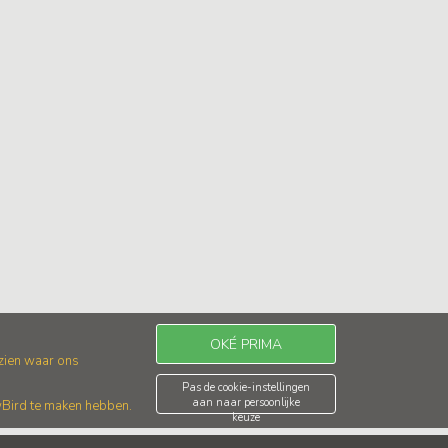
OKÉ PRIMA
 zien waar ons
Pas de cookie-instellingen
aan naar persoonlijke
wBird te maken hebben.
keuze