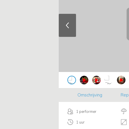
Omschrijving
Rep
1 performer
1 uur