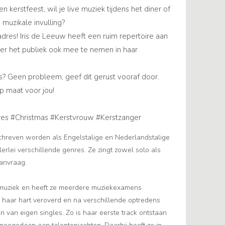
kerstfeest, wil je live muziek tijdens het diner of
muzikale invulling?
dres! Iris de Leeuw heeft een ruim repertoire aan
er het publiek ook mee te nemen in haar
? Geen probleem, geef dit gerust vooraf door.
p maat voor jou!
res #Christmas #Kerstvrouw #Kerstzanger
schreven worden als Engelstalige en Nederlandstalige
erlei verschillende genres. Ze zingt zowel solo als
anvraag.
et muziek en heeft ze meerdere muziekexamens
en haar hart veroverd en na verschillende optredens
n van eigen singles. Zo is haar eerste track ontstaan