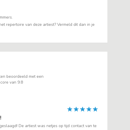
ummers.
t repertoire van deze artiest? Vermeld dit dan in je
ten beoordeeld met een
core van 9.8
!
eslaagd! De artiest was netjes op tijd contact van te