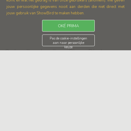
komt en wat het gedrag is van onze gebruikers (anoniem).
We geven
jouw persoonlijke gegevens nooit aan derden die niet direct met
jouw gebruik van ShowBird te maken hebben.
OKÉ PRIMA
Pas de cookie-instellingen
aan naar persoonlijke
keuze
Ook wij gebruiken ShowBird
Organisatie