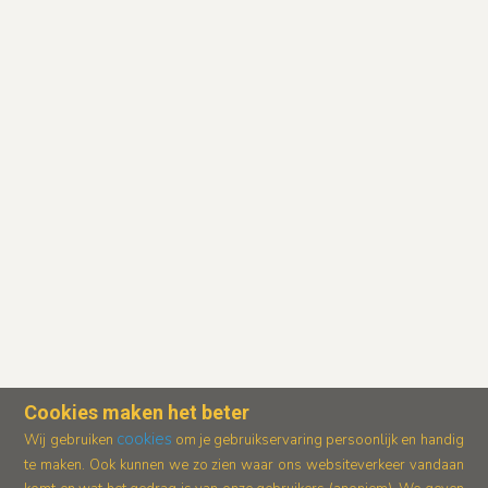
Cookies maken het beter
cookies
Wij gebruiken
om je gebruikservaring persoonlijk en handig
te maken. Ook kunnen we zo zien waar ons
websiteverkeer vandaan