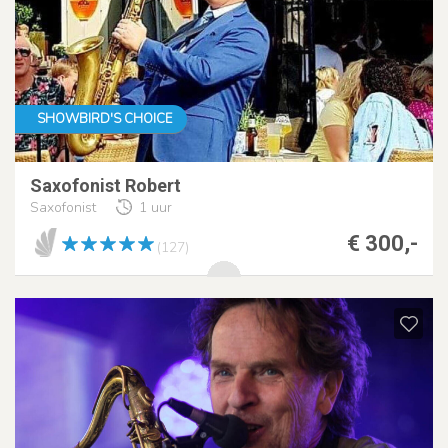
SHOWBIRD'S CHOICE
Saxofonist Robert
Saxofonist
1 uur
€ 300,-
(127)