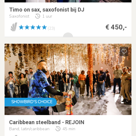
Timo on sax, saxofonist bij DJ
Saxofonist
1 uur
€ 450,-
(23)
SHOWBIRD'S CHOICE
Caribbean steelband - REJOIN
Band, latin/caribbean
45 min