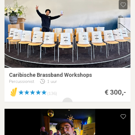
Caribische Brassband Workshops
Percussionist
1 uur
€ 300,-
(136)