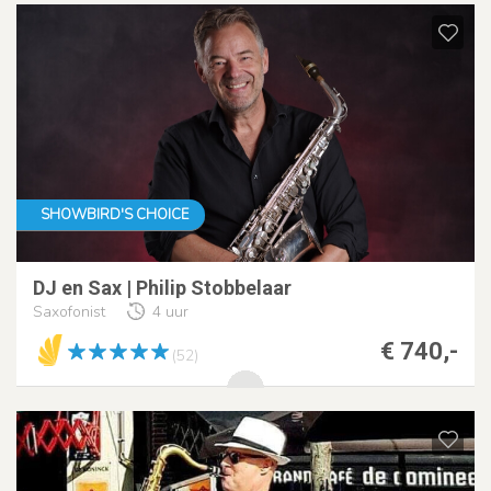
SHOWBIRD'S CHOICE
DJ en Sax | Philip Stobbelaar
Saxofonist
4 uur
€ 740,-
(52)