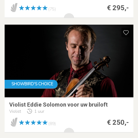
€ 295,-
(75)
SHOWBIRD'S CHOICE
Violist Eddie Solomon voor uw bruiloft
Violist
1 uur
€ 250,-
(89)