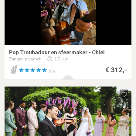
Pop Troubadour en sfeermaker - Chiel
Zanger, pop/rock
1,5 uur
€ 312,-
(46)