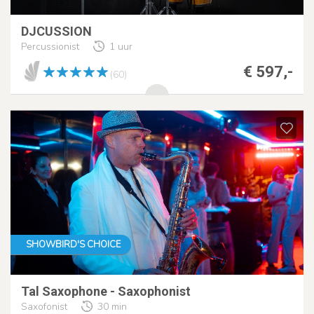
DJCUSSION
Percussionist
1 uur
€ 597,-
(60)
SHOWBIRD'S CHOICE
Tal Saxophone - Saxophonist
Saxofonist
30 min