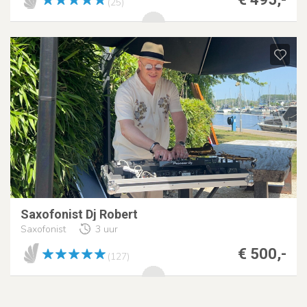
(25)
Saxofonist Dj Robert
Saxofonist
3 uur
€ 500,-
(127)