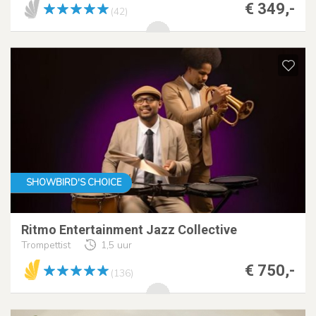
€ 349,-
(42)
SHOWBIRD'S CHOICE
Ritmo Entertainment Jazz Collective
Trompettist
1,5 uur
€ 750,-
(136)