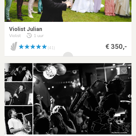
Violist Julian
Violist
1 uur
€ 350,-
(41)