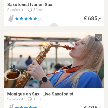
Saxofonist Ivar on Sax
Saxofonist
30 min
€ 685,-
(35)
Monique on Sax | Live Saxofonist
Saxofonist
1 uur
€ 495,-