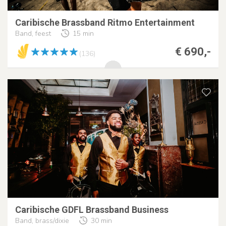
Caribische Brassband Ritmo Entertainment
Band, feest
15 min
€ 690,-
(136)
Caribische GDFL Brassband Business
Band, brass/dixie
30 min