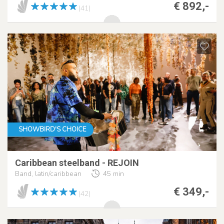
€ 892,-
(41)
SHOWBIRD'S CHOICE
Caribbean steelband - REJOIN
Band, latin/caribbean
45 min
€ 349,-
(42)