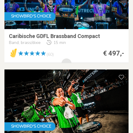
SHOWBIRD'S CHOICE
Caribische GDFL Brassband Compact
Band, brass/dixie
15 min
€ 497,-
(60)
SHOWBIRD'S CHOICE