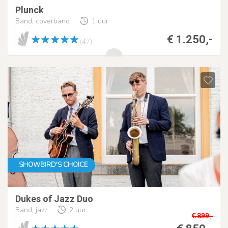
Plunck
Band, coverband
1 uur
€ 1.250,-
(47)
SHOWBIRD'S CHOICE
Dukes of Jazz Duo
Band, jazz
2 uur
€ 899,-