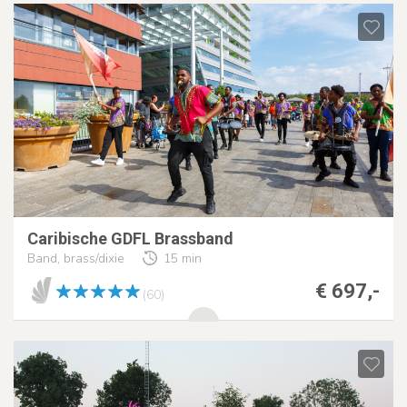
Caribische GDFL Brassband
Band, brass/dixie
15 min
€ 697,-
(60)