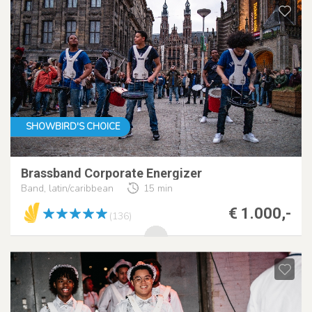
SHOWBIRD'S CHOICE
Brassband Corporate Energizer
Band, latin/caribbean
15 min
€ 1.000,-
(136)