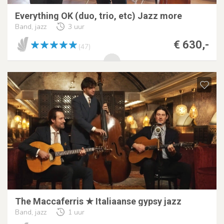
Everything OK (duo, trio, etc) Jazz more
Band, jazz
3 uur
€ 630,-
(47)
The Maccaferris ★ Italiaanse gypsy jazz
Band, jazz
1 uur