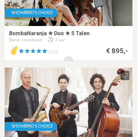
SHOWBIRD'S CHOICE
BombaNaranja ★ Duo ★ 5 Talen
Band, coverband
2 uur
€ 895,-
(139)
SHOWBIRD'S CHOICE