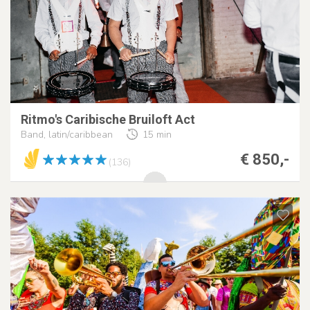
Ritmo's Caribische Bruiloft Act
Band, latin/caribbean
15 min
€ 850,-
(136)