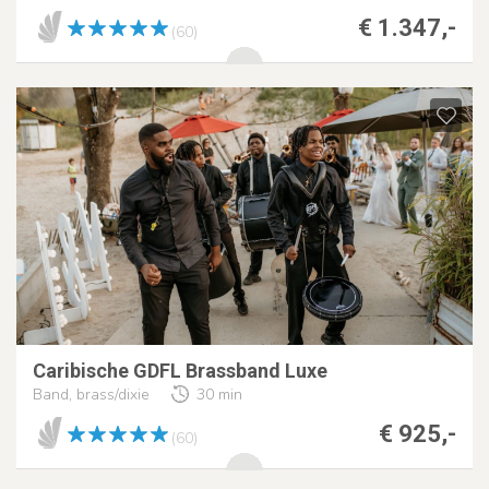
€ 1.347,-
(60)
Caribische GDFL Brassband Luxe
Band, brass/dixie
30 min
€ 925,-
(60)