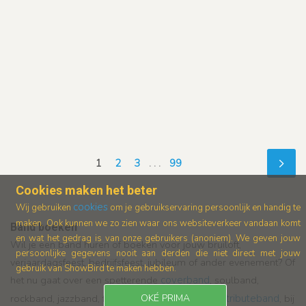
1
2
3
. . .
99
Cookies maken het beter
cookies
Wij gebruiken
om je gebruikservaring persoonlijk en handig te
maken. Ook kunnen we zo zien waar ons
websiteverkeer vandaan komt
Band boeken
en wat het gedrag is van onze gebruikers (anoniem).
We geven jouw
Wil je een band huren of boeken voor jouw bruiloft,
persoonlijke gegevens nooit aan derden die niet direct met jouw
verjaardagsfeest, bedrijfsfeest, jubileum of ander evenement? Of
gebruik van ShowBird te maken hebben.
het nu gaat over een spetterende
coverband
, soulband,
rockband, jazzband, feestband of een
rockende tributeband
, bij
OKÉ PRIMA