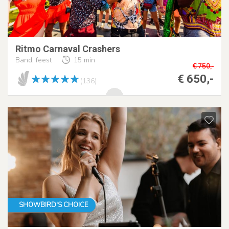
Ritmo Carnaval Crashers
Band, feest
15 min
€ 750,-
€ 650,-
(136)
SHOWBIRD'S CHOICE