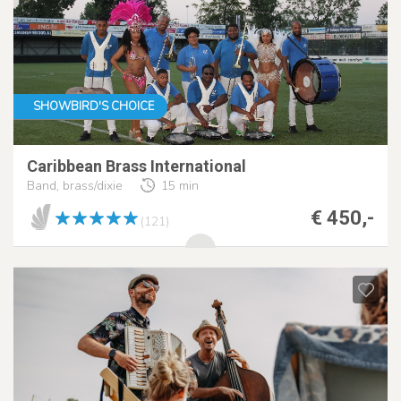
SHOWBIRD'S CHOICE
Caribbean Brass International
Band, brass/dixie
15 min
€ 450,-
(121)