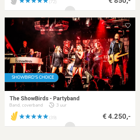
€ 850,-
(72)
SHOWBIRD'S CHOICE
The ShowBirds - Partyband
Band, coverband
3 uur
€ 4.250,-
(39)